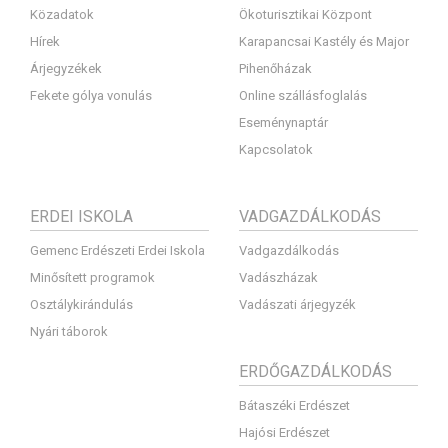
Közadatok
Ökoturisztikai Központ
Hírek
Karapancsai Kastély és Major
Árjegyzékek
Pihenőházak
Fekete gólya vonulás
Online szállásfoglalás
Eseménynaptár
Kapcsolatok
ERDEI ISKOLA
VADGAZDÁLKODÁS
Gemenc Erdészeti Erdei Iskola
Vadgazdálkodás
Minősített programok
Vadászházak
Osztálykirándulás
Vadászati árjegyzék
Nyári táborok
ERDŐGAZDÁLKODÁS
Bátaszéki Erdészet
Hajósi Erdészet