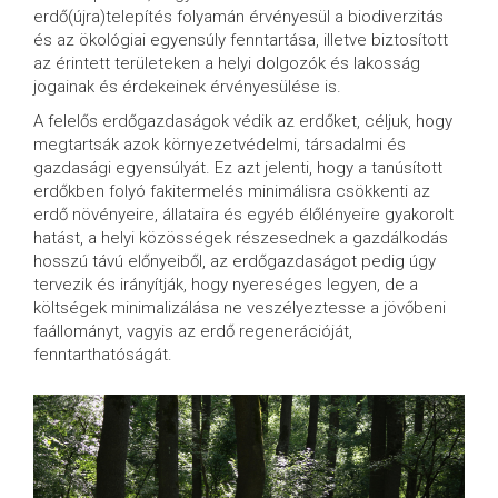
erdő(újra)telepítés folyamán érvényesül a biodiverzitás
és az ökológiai egyensúly fenntartása, illetve biztosított
az érintett területeken a helyi dolgozók és lakosság
jogainak és érdekeinek érvényesülése is.
A felelős erdőgazdaságok védik az erdőket, céljuk, hogy
megtartsák azok környezetvédelmi, társadalmi és
gazdasági egyensúlyát. Ez azt jelenti, hogy a tanúsított
erdőkben folyó fakitermelés minimálisra csökkenti az
erdő növényeire, állataira és egyéb élőlényeire gyakorolt
hatást, a helyi közösségek részesednek a gazdálkodás
hosszú távú előnyeiből, az erdőgazdaságot pedig úgy
tervezik és irányítják, hogy nyereséges legyen, de a
költségek minimalizálása ne veszélyeztesse a jövőbeni
faállományt, vagyis az erdő regenerációját,
fenntarthatóságát.