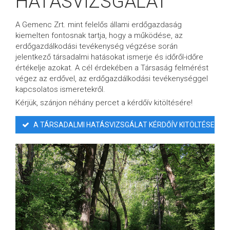
HATÁSVIZSGÁLAT
A Gemenc Zrt. mint felelős állami erdőgazdaság
kiemelten fontosnak tartja, hogy a működése, az
erdőgazdálkodási tevékenység végzése során
jelentkező társadalmi hatásokat ismerje és időről-időre
értékelje azokat. A cél érdekében a Társaság felmérést
végez az erdővel, az erdőgazdálkodási tevékenységgel
kapcsolatos ismeretekről.
Kérjük, szánjon néhány percet a kérdőív kitöltésére!
A TÁRSADALMI HATÁSVIZSGÁLAT KÉRDŐÍV KITÖLTÉSE