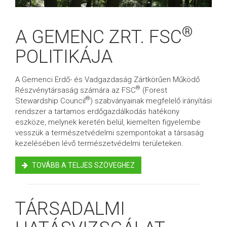
®
A GEMENC ZRT. FSC
POLITIKÁJA
A Gemenci Erdő- és Vadgazdaság Zártkörűen Működő
®
Részvénytársaság számára az FSC
(Forest
®
Stewardship Council
) szabványainak megfelelő irányítási
rendszer a tartamos erdőgazdálkodás hatékony
eszköze, melynek keretén belül, kiemelten figyelembe
vesszük a természetvédelmi szempontokat a társaság
kezelésében lévő természetvédelmi területeken.
TOVÁBB A TELJES SZÖVEGHEZ
TÁRSADALMI