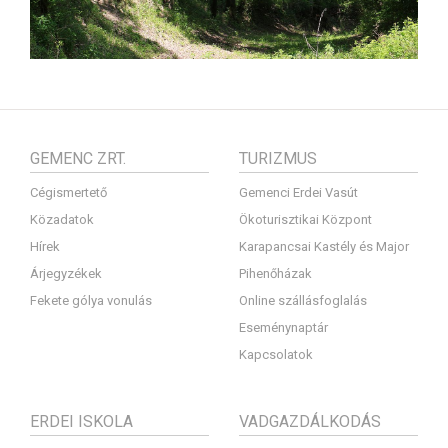
GEMENC ZRT.
TURIZMUS
Cégismertető
Gemenci Erdei Vasút
Közadatok
Ökoturisztikai Központ
Hírek
Karapancsai Kastély és Major
Árjegyzékek
Pihenőházak
Fekete gólya vonulás
Online szállásfoglalás
Eseménynaptár
Kapcsolatok
ERDEI ISKOLA
VADGAZDÁLKODÁS