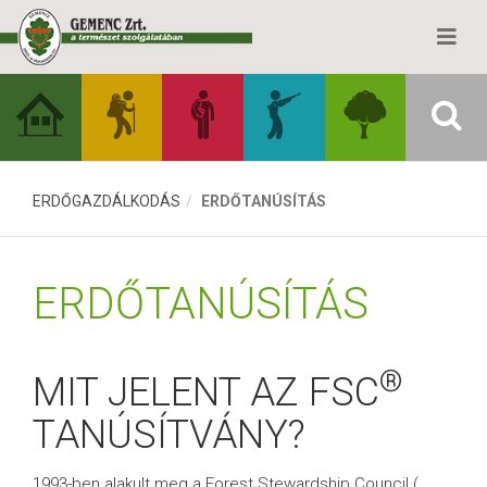
ERDŐGAZDÁLKODÁS
ERDŐTANÚSÍTÁS
ERDŐTANÚSÍTÁS
®
MIT JELENT AZ FSC
TANÚSÍTVÁNY?
1993-ben alakult meg a Forest Stewardship Council (