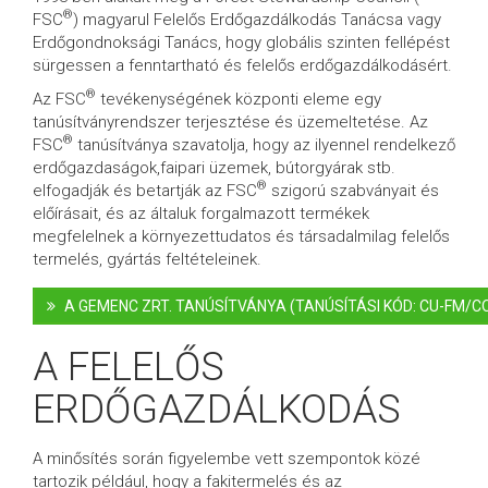
®
FSC
) magyarul Felelős Erdőgazdálkodás Tanácsa vagy
Erdőgondnoksági Tanács, hogy globális szinten fellépést
sürgessen a fenntartható és felelős erdőgazdálkodásért.
®
Az FSC
tevékenységének központi eleme egy
tanúsítványrendszer terjesztése és üzemeltetése. Az
®
FSC
tanúsítványa szavatolja, hogy az ilyennel rendelkező
erdőgazdaságok,faipari üzemek, bútorgyárak stb.
®
elfogadják és betartják az FSC
szigorú szabványait és
előírásait, és az általuk forgalmazott termékek
megfelelnek a környezettudatos és társadalmilag felelős
termelés, gyártás feltételeinek.
A GEMENC ZRT. TANÚSÍTVÁNYA (TANÚSÍTÁSI KÓD: CU-FM/CO
A FELELŐS
ERDŐGAZDÁLKODÁS
A minősítés során figyelembe vett szempontok közé
tartozik például, hogy a fakitermelés és az