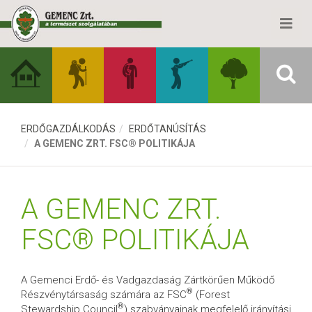
ERDŐGAZDÁLKODÁS
ERDŐTANÚSÍTÁS
A GEMENC ZRT. FSC® POLITIKÁJA
A GEMENC ZRT.
FSC® POLITIKÁJA
A Gemenci Erdő- és Vadgazdaság Zártkörűen Működő
®
Részvénytársaság számára az FSC
(Forest
®
Stewardship Council
) szabványainak megfelelő irányítási