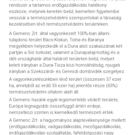
rendszer a tartamos erdőgazdálkodás hatékony
eszköze, melynek keretén belül, kiemelten figyelembe
vesszük a természetvédelmi szempontokat a társaság
kezelésében lévő természetvédelmi területeken.
A Gemenc Zrt. által vagyonkezelt 100%-ban állami
tulajdonú terület Bács-Kiskun, Tolna és Baranya
megyékben helyezkedik el a Duna alsó szakaszának két
partján a Sió torkolat, valamint a Dunapataji-holtág és a
déli országhatár által határolt területen belül, melyet
keleti irányban a Duna-Tisza közi homokhátság, nyugati
irányban a Szekszárdi- és Geresdi dombvidék szegélyez.
A vagyonkezelésünkben lévő terület (összesen 37 ezer
ha, amelyből az erdő 33 ezer ha) jelentős része (63%)
természetvédelmi oltalom alatt áll.
A Gemenc hazánk egyik legismertebb védett területe,
Európa legnagyobb összefüggő ártéri erdeje,
nemzetközi szinten is kiemelkedő természeti érték.
A Gemenc Zrt. a hagyományos alaptevékenysége mellett
(erdőgazdálkodás, vadgazdálkodás, mezőgazdálkodás,
erdőgazdálkodási szolgáltatás, fafeldolgozás) nagy