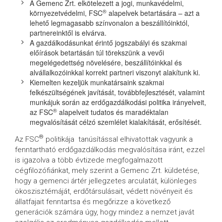
A Gemenc Zrt. elkötelezett a jogi, munkavédelmi,
®
környezetvédelmi, FSC
alapelvek betartására – azt a
lehető legmagasabb színvonalon a beszállítóinktól,
partnereinktől is elvárva.
A gazdálkodásunkat érintő jogszabályi és szakmai
előírások betartásán túl törekszünk a vevői
megelégedettség növelésére, beszállítóinkkal és
alvállalkozóinkkal korrekt partneri viszonyt alakítunk ki.
Kiemelten kezeljük munkatársaink szakmai
felkészültségének javítását, továbbfejlesztését, valamint
munkájuk során az erdőgazdálkodási politika irányelveit,
®
az FSC
alapelveit tudatos és maradéktalan
megvalósítását célzó szemlélet kialakítását, erősítését.
®
Az FSC
politikája tanúsítással elhivatottak vagyunk a
fenntartható erdőgazdálkodás megvalósítása iránt, ezzel
is igazolva a több évtizede megfogalmazott
cégfilozófiánkat, mely szerint a Gemenc Zrt. küldetése,
hogy a gemenci ártér jellegzetes arculatát, különleges
ökoszisztémáját, erdőtársulásait, védett növényeit és
állatfajait fenntartsa és megőrizze a következő
generációk számára úgy, hogy mindez a nemzet javát