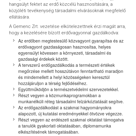
hangsúlyt fektet az erdő közcélú hasznosítására, a
közjóléti tevékenység társadalmi elvárásoknak megfelelő
ellátására.
A Gemenc Zrt. vezetése elkötelezettnek érzi magát arra,
hogy a kezelésére bízott erdővagyonnal gazdálkodva:
Az erdőben megtestesülő közvagyont gyarapítsa és az
erdővagyont gazdaságosan hasznosítsa, helyes
egyensúlyt kövessen a környezeti, társadalmi és
gazdasági érdekek között.
A tervszerű erdőgazdálkodás a természeti értékek
megőrzése mellett hosszútávon fenntartható maradjon
és mindemellett a helyi közösségeken keresztül
hozzájáruljon a térség fejlődéséhez.
Együttműködjön a természetvédelmi szervezetekkel.
Részt vegyen a közmunkaprogramokban a
munkanélküli réteg társadalmi felzárkóztatását segítve.
Az erdőgazdálkodást a szakmai hagyományokra
alapozott, új kutatási eredményekkel ötvözve végezze.
Részt vegyen az erdészeti szakmai oktatást támogatva
a tanulók gyakorlati oktatásában, diplomamunka
elkészítésének támogatásában.