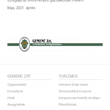
szolgálja az eredményes gazdálkodás mellett.
Baja, 2021. április
GEMENC ZRT.
TURIZMUS
Cégismertető
Gemenci Erdei Vasút
Közadatok
Ökoturisztikai Központ
Hírek
Karapancsai Kastély és Major
Árjegyzékek
Pihenőházak