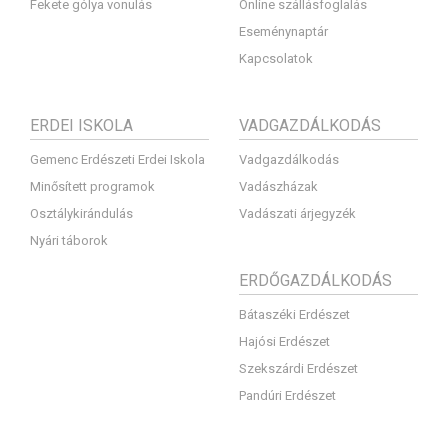
Fekete gólya vonulás
Online szállásfoglalás
Eseménynaptár
Kapcsolatok
ERDEI ISKOLA
VADGAZDÁLKODÁS
Gemenc Erdészeti Erdei Iskola
Vadgazdálkodás
Minősített programok
Vadászházak
Osztálykirándulás
Vadászati árjegyzék
Nyári táborok
ERDŐGAZDÁLKODÁS
Bátaszéki Erdészet
Hajósi Erdészet
Szekszárdi Erdészet
Pandúri Erdészet